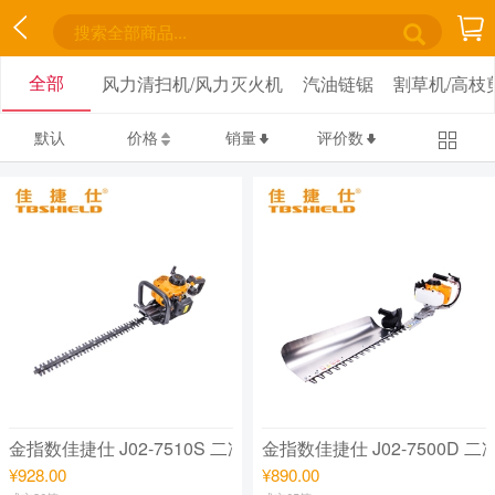
全部
风力清扫机/风力灭火机
汽油链锯
割草机/高枝
默认
价格
销量
评价数
金指数佳捷仕 J02-7510S 二冲程双刀绿篱机（专业级）
金指数佳
¥928.00
¥890.00