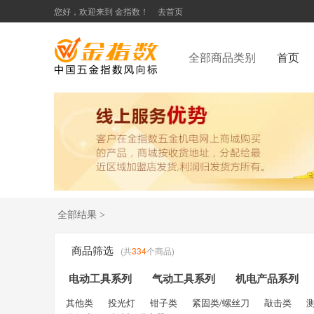
您好，欢迎来到 金指数！
去首页
全部商品类别
首页
全部结果 >
(共
334
个商品)
商品筛选
电动工具系列
气动工具系列
机电产品系列
其他类
投光灯
钳子类
紧固类/螺丝刀
敲击类