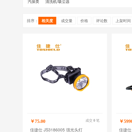
汽保类
清洗机/吸尘器
排序：
相关度
成交量
价格
评论数
上架时间
成交
0
笔
￥75.00
￥5990
佳捷仕 JS3186005 强光头灯
佳捷仕 