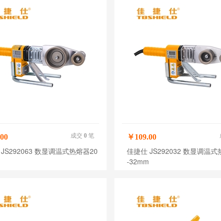
成交
0
笔
00
￥109.00
JS292063 数显调温式热熔器20
佳捷仕 JS292032 数显调温式
m
-32mm