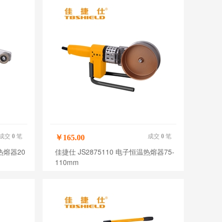
成交
0
笔
成交
0
笔
￥165.00
热熔器20
佳捷仕 JS2875110 电子恒温热熔器75-
110mm