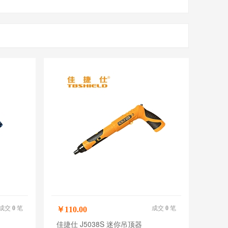
成交
0
笔
成交
0
笔
￥110.00
佳捷仕 J5038S 迷你吊顶器