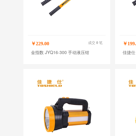
成交
0
笔
￥229.00
￥199.
金指数 JYQ16-300 手动液压钳
佳捷仕 