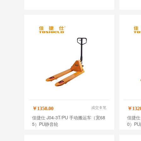
成交
0
笔
￥1350.00
￥1320
佳捷仕 J04-3T/PU 手动搬运车（宽68
佳捷仕 
5）PU静音轮
0）P