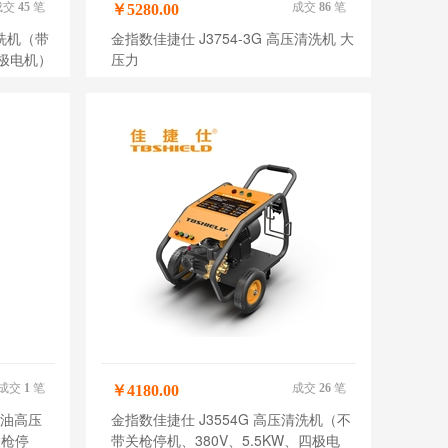
成交
45
笔
成交
86
笔
￥5280.00
清洗机（带
金指数佳捷仕 J3754-3G 高压清洗机 大
四极电机）
压力
成交
1
笔
成交
26
笔
￥4180.00
 汽油高压
金指数佳捷仕 J3554G 高压清洗机（不
关枪停
带关枪停机、380V、5.5KW、四极电