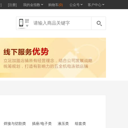
]
[注册]
我的金指数
购物车
(
0
)
公众号
客户中心
焊接与切割类
插座/电子类
液压类
组套类