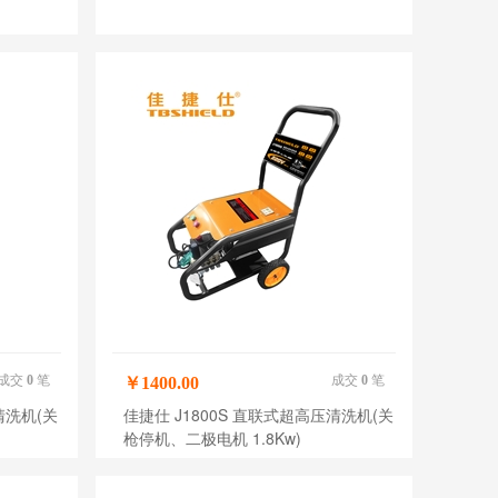
成交
0
笔
成交
0
笔
￥1400.00
清洗机(关
佳捷仕 J1800S 直联式超高压清洗机(关
枪停机、二极电机 1.8Kw)