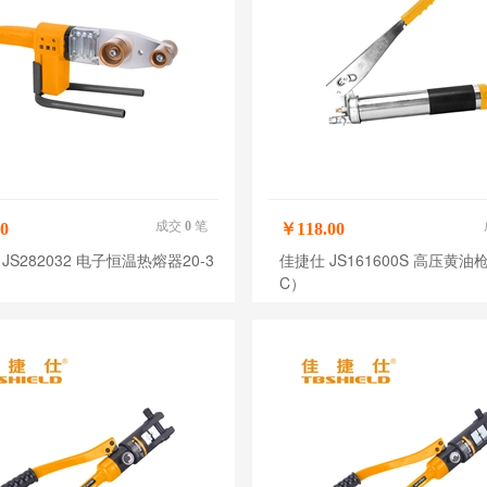
成交
0
笔
0
￥118.00
JS282032 电子恒温热熔器20-3
佳捷仕 JS161600S 高压黄油枪
C）