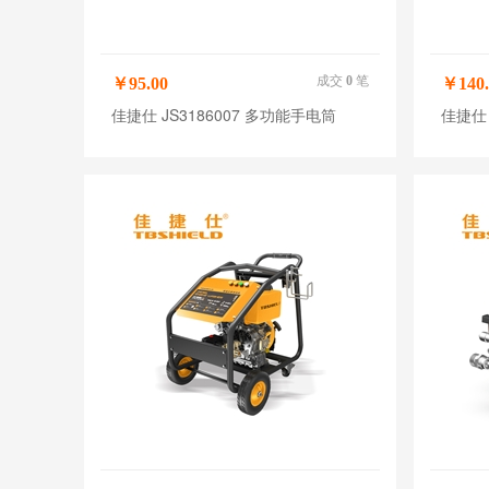
成交
0
笔
￥95.00
￥140.
佳捷仕 JS3186007 多功能手电筒
佳捷仕 