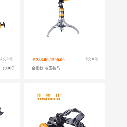
成交
0
笔
成交
0
笔
￥288.00-1500.00
（800C
金指数 液压拉马