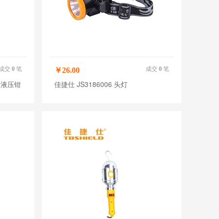
成交
0
笔
成交
0
笔
￥26.00
手动液压钳
佳捷仕 JS3186006 头灯