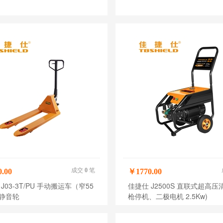
成交
0
笔
.00
￥1770.00
J03-3T/PU 手动搬运车（窄55
佳捷仕 J2500S 直联式超高压
U静音轮
枪停机、二极电机 2.5Kw)