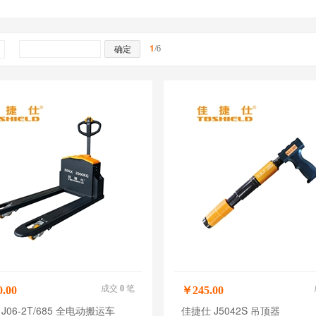
1
/6
成交
0
笔
.00
￥245.00
J06-2T/685 全电动搬运车
佳捷仕 J5042S 吊顶器